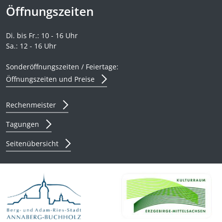
Öffnungszeiten
Adam-Ries-Museum
Di. bis Fr.:
10
-
16
Uhr
Sa.:
12
-
16
Uhr
Sonderöffnungszeiten / Feiertage:
Öffnungszeiten und Preise
Rechenmeister
Tagungen
Seitenübersicht